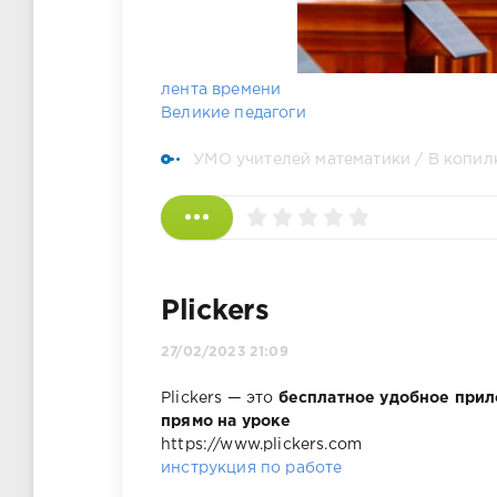
лента времени
Великие педагоги
УМО учителей математики
/
В копил
Plickers
27/02/2023 21:09
Plickers — это
бесплатное удобное прил
прямо на уроке
https://www.plickers.com
инструкция по работе