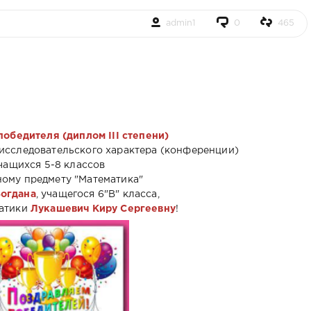
admin1
0
465
обедителя (диплом III степени)
 исследовательского характера (конференции)
чащихся 5-8 классов
ому предмету "Математика"
огдана
, учащегося 6"В" класса,
матики
Лукашевич Киру Сергеевну
!