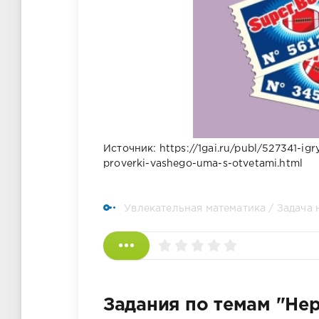
Источник: https://1gai.ru/publ/527341-i
proverki-vashego-uma-s-otvetami.html
Увлекательная математика
/
Задача 
Задания по темам "Нер