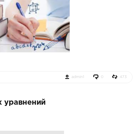
admin1
0
473
х уравнений