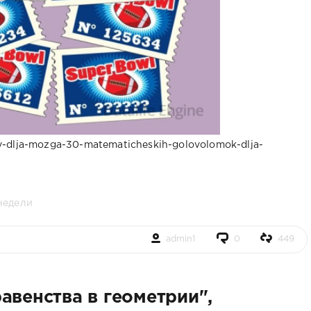
gry-dlja-mozga-30-matematicheskih-golovolomok-dlja-
недели
admin1
0
449
авенства в геометрии",