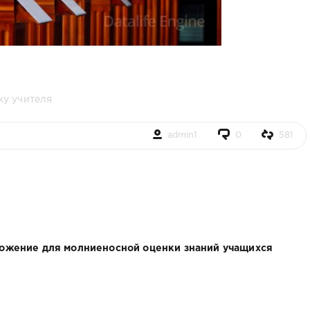
ку учителя
admin1
0
581
ожение для молниеносной оценки знаний учащихся