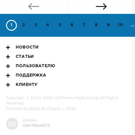
1
2
3
4
5
6
7
8
9
10
...
НОВОСТИ
СТАТЬИ
ПОЛЬЗОВАТЕЛЮ
ПОДДЕРЖКА
КЛИЕНТУ
Copyright © 2004–2020
SoftNews Media Group
All Rights
Reserved.
Powered by DataLife Engine © 2020
Дизайн
CENTROARTS