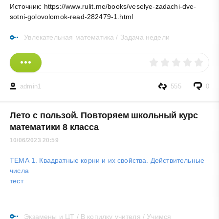
Источник: https://www.rulit.me/books/veselye-zadachi-dve-
sotni-golovolomok-read-282479-1.html
Увлекательная математика
/
Задача недели
admin1
555
0
Лето с пользой. Повторяем школьный курс
математики 8 класса
10/06/2023 20:59
ТЕМА 1. Квадратные корни и их свойства. Действительные
числа
тест
Экзамены и ЦТ
/
В копилку учителя
/
Учимся