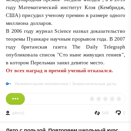
году Математический институт Клэя (Кембридж,
США) присудил ученому премию в размере одного
миллиона долларов.
В 2006 году журнал Science назвал доказательство
теоремы Пуанкаре научным прорывом года. В 2007
году британская газета The Daily Telegraph
опубликовала список "Сто ныне живущих гениев",
в котором Перельман занял девятое место.
От всех наград и премий ученый отказался.
Увлекательная математика
/
Знаменательные даты
admin1
549
0
Лето с пользой. Повторяем школьный курс