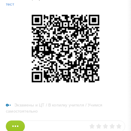
тест
Экзамены и ЦТ
/
В копилку учителя
/
Учимся
самостоятельно