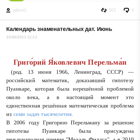
admin1
502
0
Календарь знаменательных дат. Июнь
24/06/2023 11:12
Григо́рий Я́ковлевич Перельма́н
(род. 13 июня 1966, Ленинград, СССР) —
российский математик, доказавший гипотезу
Пуанкаре, которая была нерешённой проблемой
около века, а в настоящий момент это
единственная решённая математическая проблема
из
семи задач тысячелетия.
В 2006 году Григорию Перельману за решение
гипотезы Пуанкаре была присуждена
международная премия "Медаль Филдса", а в 2010