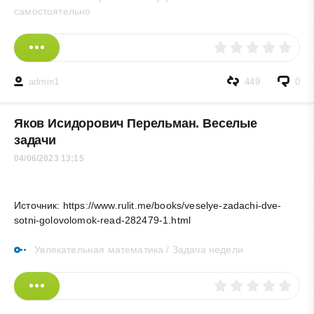
самостоятельно
admin1
449
0
Яков Исидорович Перельман. Веселые
задачи
04/06/2023 13:15
Источник: https://www.rulit.me/books/veselye-zadachi-dve-
sotni-golovolomok-read-282479-1.html
Увлекательная математика
/
Задача недели