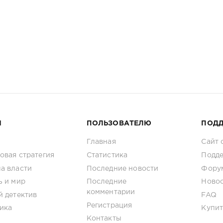
И
ПОЛЬЗОВАТЕЛЮ
ПОД
Главная
Сайт 
овая стратегия
Статистика
Подде
а власти
Последние новости
Фору
ь и мир
Последние
Новос
комментарии
й детектив
FAQ
Регистрация
ика
Купит
Контакты