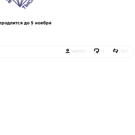
 продлится до 5 ноября
admin1
0
327