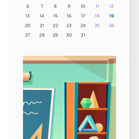
6
7
8
9
10
11
12
13
14
15
16
17
18
19
20
21
22
23
24
25
26
27
28
29
30
31