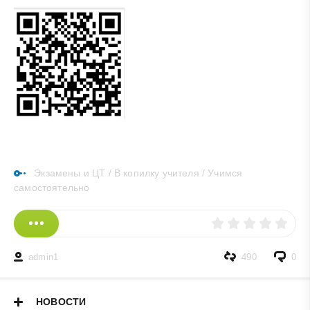
Экзамены и ЦТ
/
В копилку учителя
/
Учимся
самостоятельно
admin1
490
0
НОВОСТИ