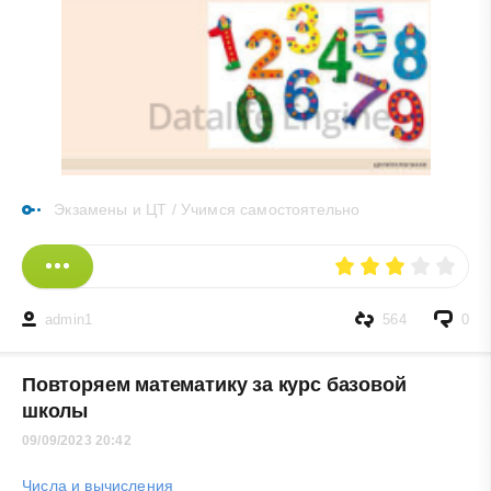
Экзамены и ЦТ
/
Учимся самостоятельно
admin1
564
0
Повторяем математику за курс базовой
школы
09/09/2023 20:42
Числа и вычисления