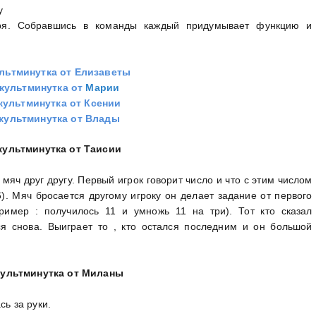
у
аря. Собравшись в команды каждый придумывает функцию и
льтминутка от Елизаветы
культминутка от
Марии
культминутка от Ксении
культминутка от Влады
культминутка от Таисии
мяч друг другу. Первый игрок говорит число и что с этим числом
). Мяч бросается другому игроку он делает задание от первого
имер : получилось 11 и умножь 11 на три). Тот кто сказал
я снова. Выиграет то , кто остался последним и он большой
ультминутка от Миланы
сь за руки.