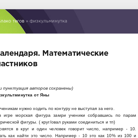
лако тегов
» физкульминутка
календаря. Математические
частников
и пунктуация авторов
сохранены)
зкультминутка от Яны
ученикам нужно ходить по контуру не выступая за него.
 в игре морская фигура замри ученики собравшись по парам
ической фигуры. ( круг/овал руками соединиться и тп)
овятся в круг и один человек говорит число, например - 10.
ать как найти это число. Например - 10 это как 10% из 100 и