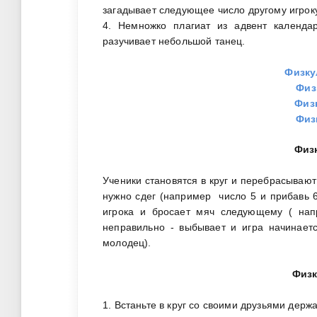
загадывает следующее число другому игрок
4. Немножко плагиат из адвент календ
разучивает небольшой танец.
Физку
Физ
Физ
Физ
Физ
Ученики становятся в круг и перебрасывают 
нужно сдег (например число 5 и прибавь 6
игрока и бросает мяч следующему ( напр
неправильно - выбывает и игра начинаетс
молодец).
Физк
1. Встаньте в круг со своими друзьями держа